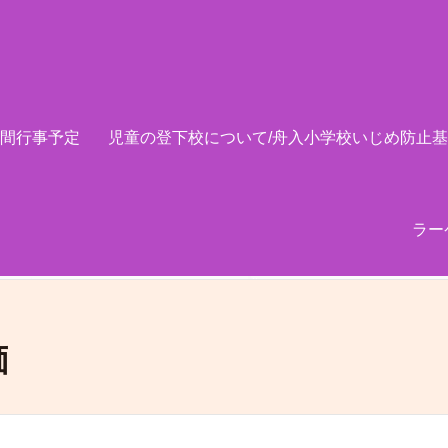
間行事予定
児童の登下校について/舟入小学校いじめ防止
ラー
価