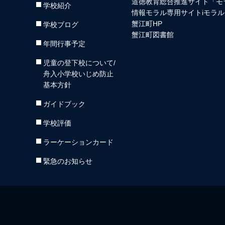
道徳教育総合推進サイト「モ
学校紹介
情報モラル専用サイトiモラル
蟹江町HP
学校ブログ
蟹江町図書館
年間行事予定
児童の登下校について/
舟入小学校いじめ防止
基本方針
ガイドブック
学校評価
ラーケーションカード
緊急のお知らせ