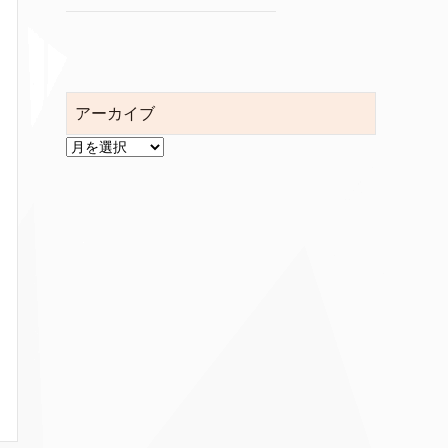
アーカイブ
ア
ー
カ
イ
ブ