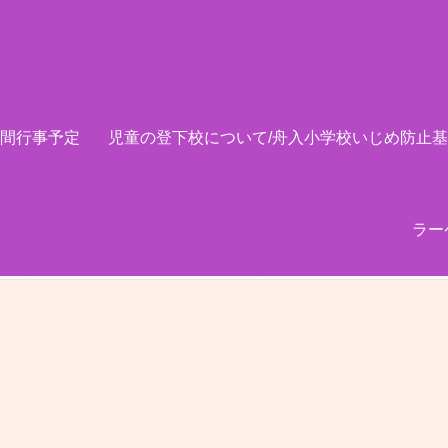
間行事予定
児童の登下校について/舟入小学校いじめ防止
ラー