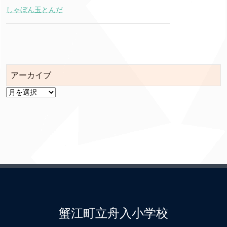
しゃぼん玉とんだ
アーカイブ
ア
ー
カ
イ
ブ
蟹江町立舟入小学校