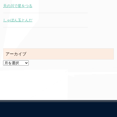
天の川で星をつる
しゃぼん玉とんだ
アーカイブ
ア
ー
カ
イ
ブ