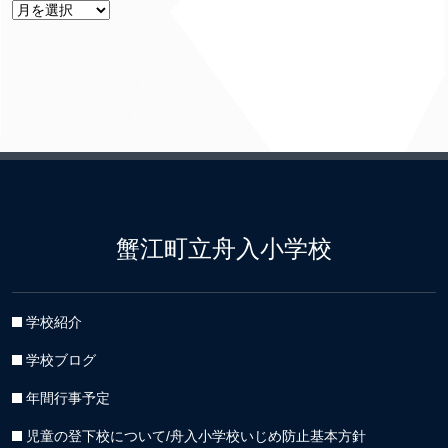
ア
ー
カ
イ
ブ
蟹江町立舟入小学校
学校紹介
学校ブログ
年間行事予定
児童の登下校について/舟入小学校いじめ防止基本方針