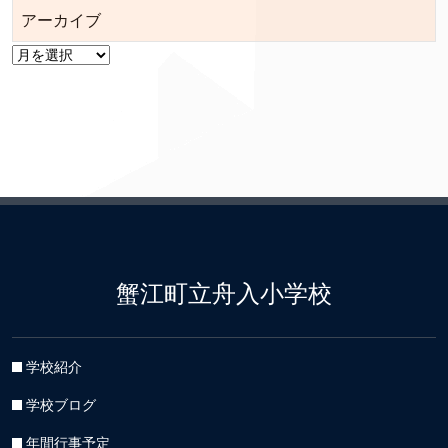
アーカイブ
ア
ー
カ
イ
ブ
蟹江町立舟入小学校
学校紹介
学校ブログ
年間行事予定