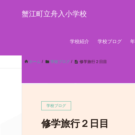
蟹江町立舟入小学校
学校紹介
学校ブログ
年
ホーム
/
学校ブログ
/
修学旅行２日目
学校ブログ
修学旅行２日目