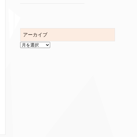
アーカイブ
ア
ー
カ
イ
ブ