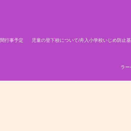
間行事予定
児童の登下校について/舟入小学校いじめ防止
ラー