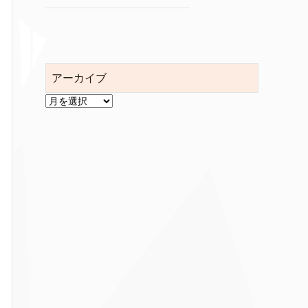
アーカイブ
ア
ー
カ
イ
ブ