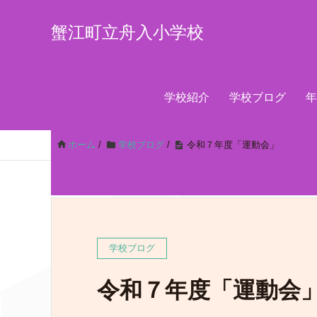
蟹江町立舟入小学校
学校紹介
学校ブログ
年
ホーム
/
学校ブログ
/
令和７年度「運動会」
学校ブログ
令和７年度「運動会