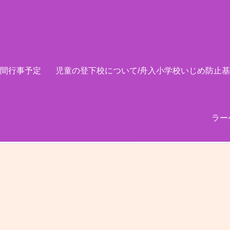
間行事予定
児童の登下校について/舟入小学校いじめ防止
ラー
」