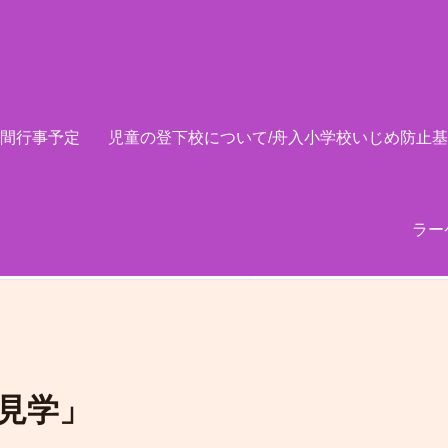
間行事予定
児童の登下校について/舟入小学校いじめ防止
ラー
見学」