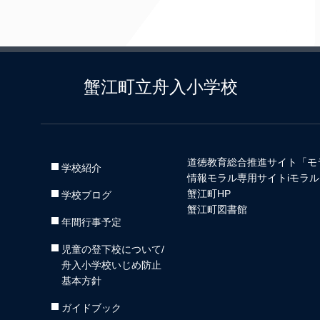
蟹江町立舟入小学校
道徳教育総合推進サイト「モ
学校紹介
情報モラル専用サイトiモラル
蟹江町HP
学校ブログ
蟹江町図書館
年間行事予定
児童の登下校について/
舟入小学校いじめ防止
基本方針
ガイドブック