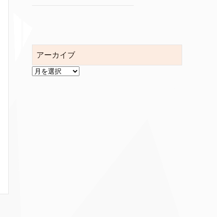
アーカイブ
ア
ー
カ
イ
ブ