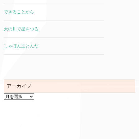
できることから
天の川で星をつる
しゃぼん玉とんだ
アーカイブ
ア
ー
カ
イ
ブ