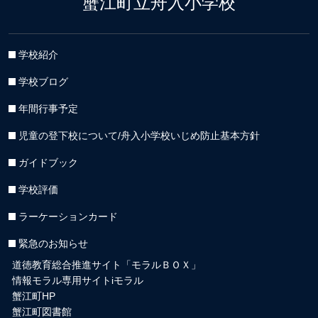
蟹江町立舟入小学校
学校紹介
学校ブログ
年間行事予定
児童の登下校について/舟入小学校いじめ防止基本方針
ガイドブック
学校評価
ラーケーションカード
緊急のお知らせ
道徳教育総合推進サイト「モラルＢＯＸ」
情報モラル専用サイトiモラル
蟹江町HP
蟹江町図書館