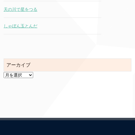
天の川で星をつる
しゃぼん玉とんだ
アーカイブ
ア
ー
カ
イ
ブ