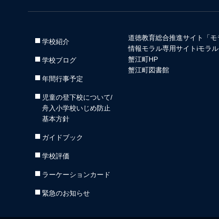
道徳教育総合推進サイト「モ
学校紹介
情報モラル専用サイトiモラル
蟹江町HP
学校ブログ
蟹江町図書館
年間行事予定
児童の登下校について/
舟入小学校いじめ防止
基本方針
ガイドブック
学校評価
ラーケーションカード
緊急のお知らせ