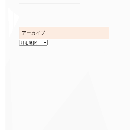
アーカイブ
ア
ー
カ
イ
ブ