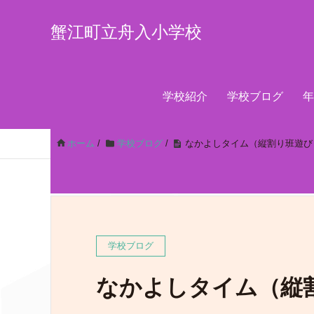
蟹江町立舟入小学校
学校紹介
学校ブログ
年
ホーム
/
学校ブログ
/
なかよしタイム（縦割り班遊び
学校ブログ
なかよしタイム（縦