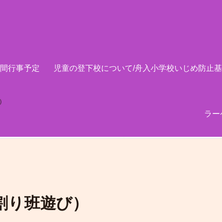
間行事予定
児童の登下校について/舟入小学校いじめ防止
）
ラー
割り班遊び）