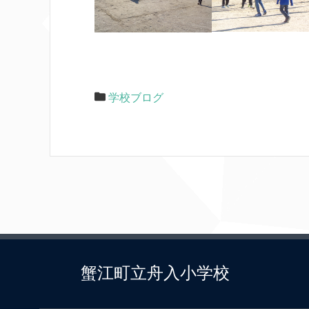
学校ブログ
蟹江町立舟入小学校