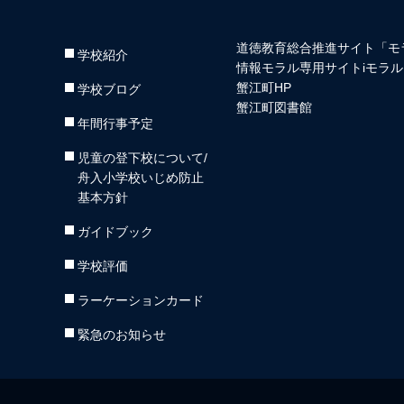
道徳教育総合推進サイト「モ
学校紹介
情報モラル専用サイトiモラル
蟹江町HP
学校ブログ
蟹江町図書館
年間行事予定
児童の登下校について/
舟入小学校いじめ防止
基本方針
ガイドブック
学校評価
ラーケーションカード
緊急のお知らせ