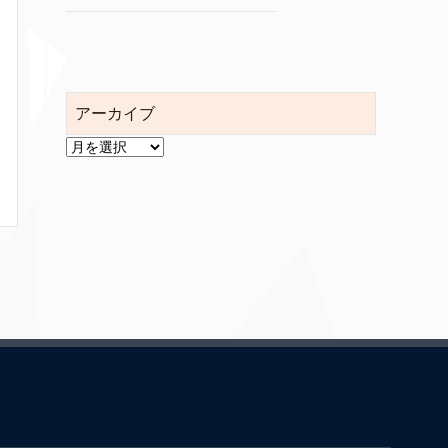
アーカイブ
ア
ー
カ
イ
ブ