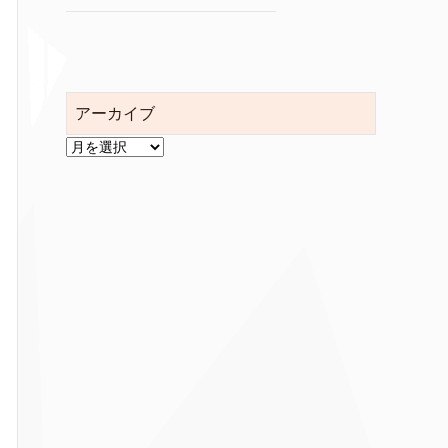
アーカイブ
ア
ー
カ
イ
ブ