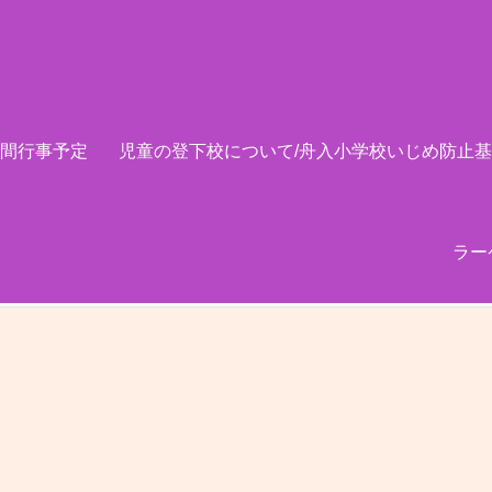
間行事予定
児童の登下校について/舟入小学校いじめ防止
ラー