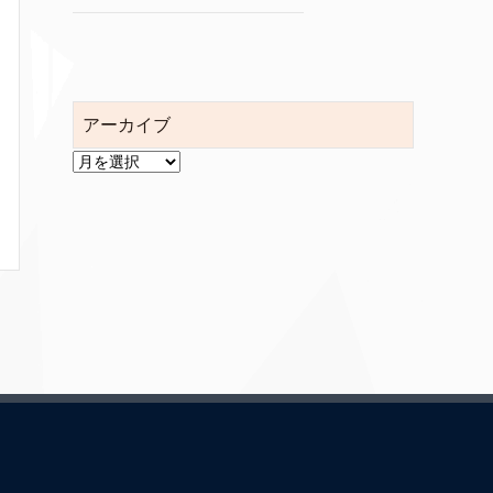
アーカイブ
ア
ー
カ
イ
ブ