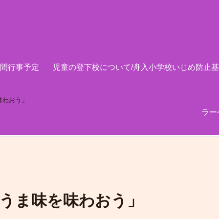
間行事予定
児童の登下校について/舟入小学校いじめ防止
味わおう」
ラー
のうま味を味わおう」