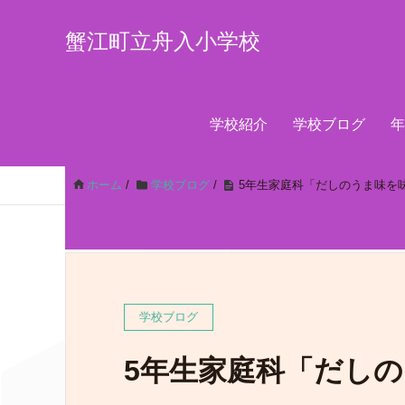
蟹江町立舟入小学校
学校紹介
学校ブログ
年
ホーム
/
学校ブログ
/
5年生家庭科「だしのうま味を
学校ブログ
5年生家庭科「だし