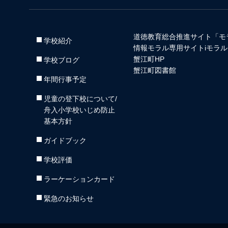
道徳教育総合推進サイト「モ
学校紹介
情報モラル専用サイトiモラル
蟹江町HP
学校ブログ
蟹江町図書館
年間行事予定
児童の登下校について/
舟入小学校いじめ防止
基本方針
ガイドブック
学校評価
ラーケーションカード
緊急のお知らせ